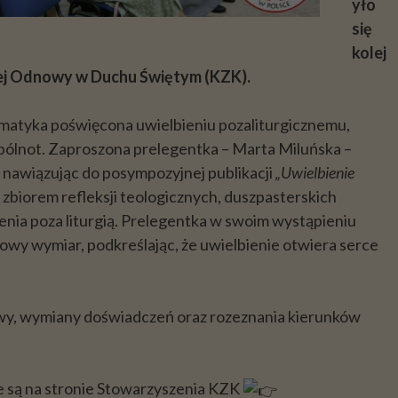
yło
się
kolej
ej Odnowy w Duchu Świętym (KZK).
matyka poświęcona uwielbieniu pozaliturgicznemu,
ólnot. Zaproszona prelegentka – Marta Miluńska –
, nawiązując do posympozyjnej publikacji
„Uwielbienie
st zbiorem refleksji teologicznych, duszpasterskich
enia poza liturgią. Prelegentka w swoim wystąpieniu
notowy wymiar, podkreślając, że uwielbienie otwiera serce
twy, wymiany doświadczeń oraz rozeznania kierunków
ne są na stronie Stowarzyszenia KZK