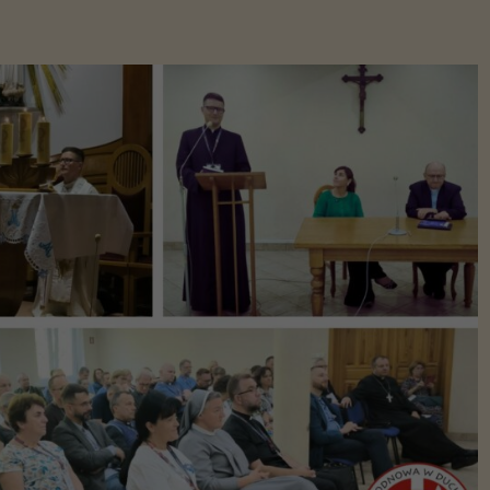
Konieczne
Te pliki cookie
nie są
opcjonalne. Są
one potrzebne