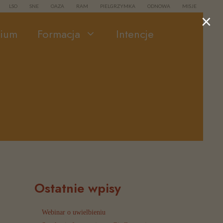
LSO
SNE
OAZA
RAM
PIELGRZYMKA
ODNOWA
MISJE
×
rium
Formacja
Intencje
Ostatnie wpisy
Webinar o uwielbieniu