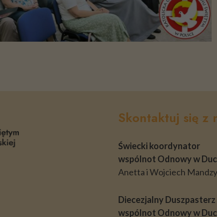
do
funkcjonowania
strony
internetowej.
Statystyka
Abyśmy mogli
poprawić
funkcjonalność
Skontaktuj się z 
i strukturę
strony
internetowej,
Świecki koordynator
na podstawie
wspólnot Odnowy w Duc
tego, jak
strona jest
Anetta i Wojciech Mandz
używana.
Diecezjalny Duszpasterz
wspólnot Odnowy w Duch
Doświadczenie