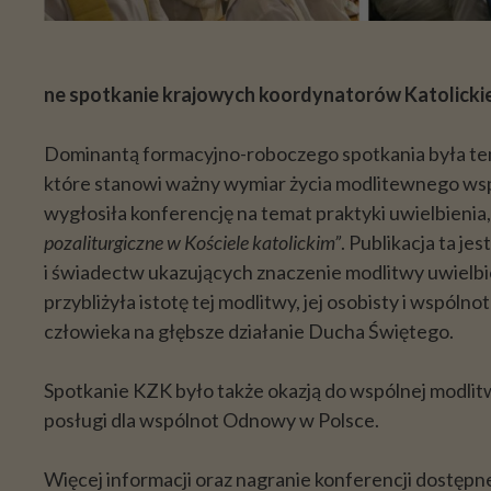
ne spotkanie krajowych koordynatorów Katolicki
Dominantą formacyjno-roboczego spotkania była te
które stanowi ważny wymiar życia modlitewnego wsp
wygłosiła konferencję na temat praktyki uwielbienia
pozaliturgiczne w Kościele katolickim”
. Publikacja ta je
i świadectw ukazujących znaczenie modlitwy uwielbi
przybliżyła istotę tej modlitwy, jej osobisty i wspól
człowieka na głębsze działanie Ducha Świętego.
Spotkanie KZK było także okazją do wspólnej modli
posługi dla wspólnot Odnowy w Polsce.
Więcej informacji oraz nagranie konferencji dostęp