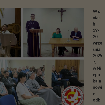
W d
niac
h
19–
20
wrze
śnia
2025
r.
w Ni
epo
kala
nowi
e
odb