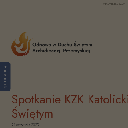
Przejdź
ARCHIDIECEZJA
do
treści
Facebook
Spotkanie KZK Katolic
Świętym
21 września 2025