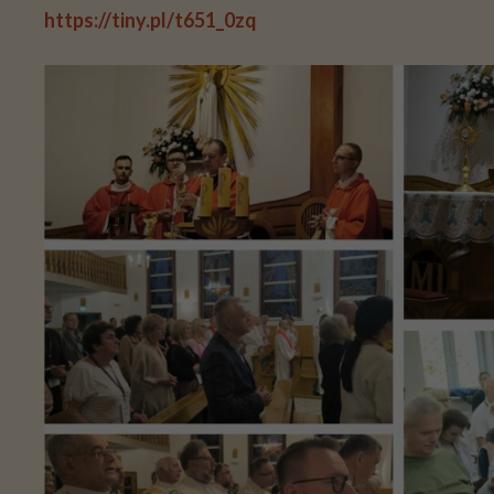
https://tiny.pl/t651_0zq