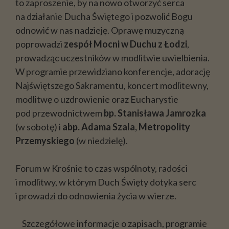
to zaproszenie, by na nowo otworzyć serca
na działanie Ducha Świętego i pozwolić Bogu
odnowić w nas nadzieję. Oprawę muzyczną
poprowadzi
zespół Mocni w Duchu z Łodzi
,
prowadząc uczestników w modlitwie uwielbienia.
W programie przewidziano konferencje, adorację
Najświętszego Sakramentu, koncert modlitewny,
modlitwę o uzdrowienie oraz Eucharystie
pod przewodnictwem
bp. Stanisława Jamrozka
(w sobotę) i
abp. Adama Szala, Metropolity
Przemyskiego
(w niedzielę).
Forum w Krośnie to czas wspólnoty, radości
i modlitwy, w którym Duch Święty dotyka serc
i prowadzi do odnowienia życia w wierze.
Szczegółowe informacje o zapisach, programie