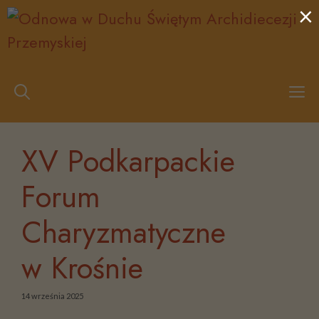
×
Przejdź
do
treści
M
XV Podkarpackie
Forum
Charyzmatyczne
w Krośnie
14 września 2025