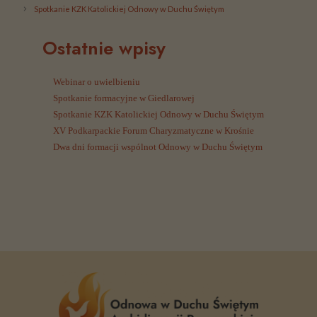
internetowej,
Spotkanie KZK Katolickiej Odnowy w Duchu Świętym
na podstawie
tego, jak
Ostatnie wpisy
strona jest
używana.
Webinar o uwielbieniu
Spotkanie formacyjne w Giedlarowej
Spotkanie KZK Katolickiej Odnowy w Duchu Świętym
Doświadczenie
XV Podkarpackie Forum Charyzmatyczne w Krośnie
Aby nasza strona
Dwa dni formacji wspólnot Odnowy w Duchu Świętym
internetowa
działała jak
najlepiej podczas
twojego przejścia
na nią. Jeśli
odrzucisz te pliki
cookie, niektóre
funkcje znikną ze
strony
internetowej.