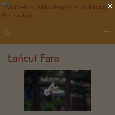
×
Przejdź
do
treści
M
Łańcut Fara