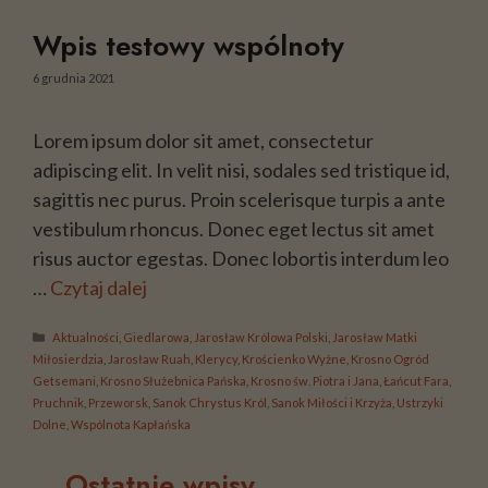
Wpis testowy wspólnoty
6 grudnia 2021
Lorem ipsum dolor sit amet, consectetur
adipiscing elit. In velit nisi, sodales sed tristique id,
sagittis nec purus. Proin scelerisque turpis a ante
vestibulum rhoncus. Donec eget lectus sit amet
risus auctor egestas. Donec lobortis interdum leo
…
Czytaj dalej
Kategorie
Aktualności
,
Giedlarowa
,
Jarosław Królowa Polski
,
Jarosław Matki
Miłosierdzia
,
Jarosław Ruah
,
Klerycy
,
Krościenko Wyżne
,
Krosno Ogród
Getsemani
,
Krosno Służebnica Pańska
,
Krosno św. Piotra i Jana
,
Łańcut Fara
,
Pruchnik
,
Przeworsk
,
Sanok Chrystus Król
,
Sanok Miłości i Krzyża
,
Ustrzyki
Dolne
,
Wspólnota Kapłańska
Ostatnie wpisy