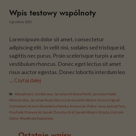
Wpis testowy wspólnoty
6 grudnia 2021
Lorem ipsum dolor sit amet, consectetur
adipiscing elit. In velit nisi, sodales sed tristique id,
sagittis nec purus. Proin scelerisque turpis a ante
vestibulum rhoncus. Donec eget lectus sit amet
risus auctor egestas. Donec lobortis interdum leo
…
Czytaj dalej
Kategorie
Aktualności
,
Giedlarowa
,
Jarosław Królowa Polski
,
Jarosław Matki
Miłosierdzia
,
Jarosław Ruah
,
Klerycy
,
Krościenko Wyżne
,
Krosno Ogród
Getsemani
,
Krosno Służebnica Pańska
,
Krosno św. Piotra i Jana
,
Łańcut Fara
,
Pruchnik
,
Przeworsk
,
Sanok Chrystus Król
,
Sanok Miłości i Krzyża
,
Ustrzyki
Dolne
,
Wspólnota Kapłańska
Ostatnie wpisy